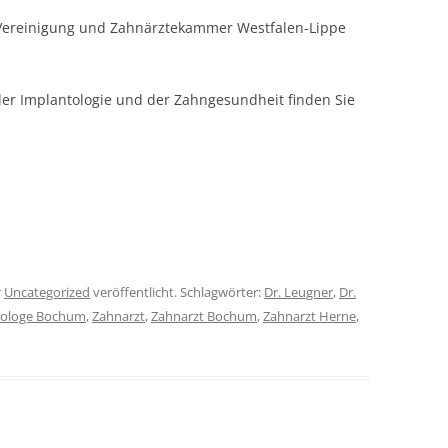
n Vereinigung und Zahnärztekammer Westfalen-Lippe
er Implantologie und der Zahngesundheit finden Sie
r
Uncategorized
veröffentlicht. Schlagwörter:
Dr. Leugner
,
Dr.
tologe Bochum
,
Zahnarzt
,
Zahnarzt Bochum
,
Zahnarzt Herne
,