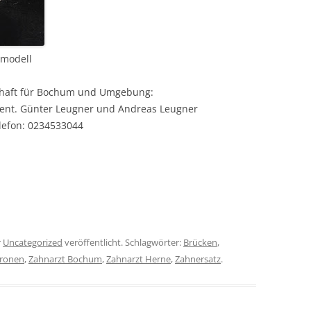
smodell
schaft für Bochum und Umgebung:
ent. Günter Leugner und Andreas Leugner
lefon: 0234533044
r
Uncategorized
veröffentlicht. Schlagwörter:
Brücken
,
ronen
,
Zahnarzt Bochum
,
Zahnarzt Herne
,
Zahnersatz
.