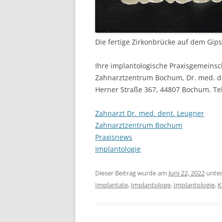
Die fertige Zirkonbrücke auf dem Gip
Ihre implantologische Praxisgemein
Zahnarztzentrum Bochum, Dr. med. d
Herner Straße 367, 44807 Bochum, Te
Zahnarzt Dr. med. dent. Leugner
Zahnarztzentrum Bochum
Praxisnews
Implantologie
Dieser Beitrag wurde am
Juni 22, 2022
unte
Implantate
,
Implantologe
,
Implantologie
,
K